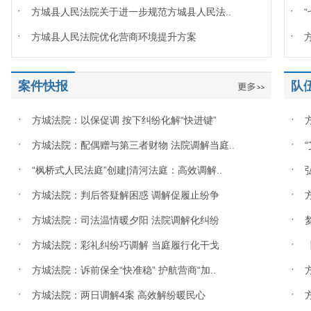
·
·
方城县人民法院关于进一步规范方城县人民法..
·
·
方城县人民法院优化营商环境提升方案
案件快报
队
·
·
方城法院：以保促调 按下纠纷化解“快进键”
·
·
方城法院：配偶赠与第三者财物 法院调解当庭..
·
·
“枫桥式人民法庭”创建|清河法庭：高效调解..
·
·
方城法院：判后答疑解困惑 调解促履止纷争
·
·
方城法院：司法温情暖夕阳 法院调解化纠纷
·
·
方城法院：彩礼纠纷巧调解 当庭履行化干戈
·
·
方城法院：诉前保全“快准稳” 护航营商“加..
·
·
方城法院：两日调解4案 高效解纷暖民心